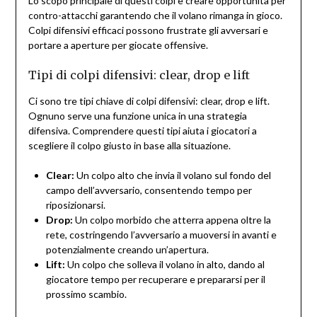
Lo scopo principale di questi colpi è creare opportunità per
contro-attacchi garantendo che il volano rimanga in gioco.
Colpi difensivi efficaci possono frustrate gli avversari e
portare a aperture per giocate offensive.
Tipi di colpi difensivi: clear, drop e lift
Ci sono tre tipi chiave di colpi difensivi: clear, drop e lift.
Ognuno serve una funzione unica in una strategia
difensiva. Comprendere questi tipi aiuta i giocatori a
scegliere il colpo giusto in base alla situazione.
Clear:
Un colpo alto che invia il volano sul fondo del
campo dell’avversario, consentendo tempo per
riposizionarsi.
Drop:
Un colpo morbido che atterra appena oltre la
rete, costringendo l’avversario a muoversi in avanti e
potenzialmente creando un’apertura.
Lift:
Un colpo che solleva il volano in alto, dando al
giocatore tempo per recuperare e prepararsi per il
prossimo scambio.