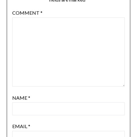
COMMENT
*
NAME
*
EMAIL
*