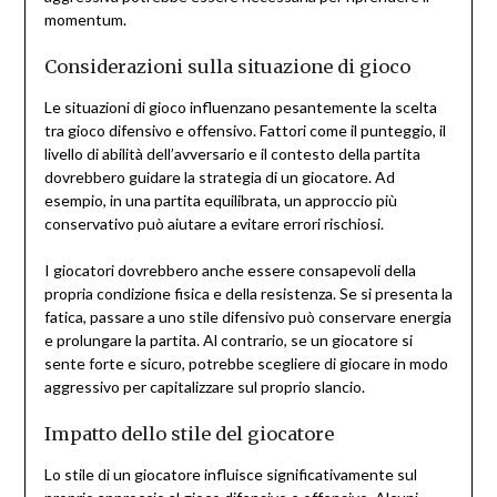
momentum.
Considerazioni sulla situazione di gioco
Le situazioni di gioco influenzano pesantemente la scelta
tra gioco difensivo e offensivo. Fattori come il punteggio, il
livello di abilità dell’avversario e il contesto della partita
dovrebbero guidare la strategia di un giocatore. Ad
esempio, in una partita equilibrata, un approccio più
conservativo può aiutare a evitare errori rischiosi.
I giocatori dovrebbero anche essere consapevoli della
propria condizione fisica e della resistenza. Se si presenta la
fatica, passare a uno stile difensivo può conservare energia
e prolungare la partita. Al contrario, se un giocatore si
sente forte e sicuro, potrebbe scegliere di giocare in modo
aggressivo per capitalizzare sul proprio slancio.
Impatto dello stile del giocatore
Lo stile di un giocatore influisce significativamente sul