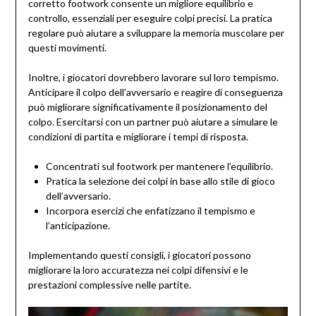
corretto footwork consente un migliore equilibrio e
controllo, essenziali per eseguire colpi precisi. La pratica
regolare può aiutare a sviluppare la memoria muscolare per
questi movimenti.
Inoltre, i giocatori dovrebbero lavorare sul loro tempismo.
Anticipare il colpo dell’avversario e reagire di conseguenza
può migliorare significativamente il posizionamento del
colpo. Esercitarsi con un partner può aiutare a simulare le
condizioni di partita e migliorare i tempi di risposta.
Concentrati sul footwork per mantenere l’equilibrio.
Pratica la selezione dei colpi in base allo stile di gioco
dell’avversario.
Incorpora esercizi che enfatizzano il tempismo e
l’anticipazione.
Implementando questi consigli, i giocatori possono
migliorare la loro accuratezza nei colpi difensivi e le
prestazioni complessive nelle partite.