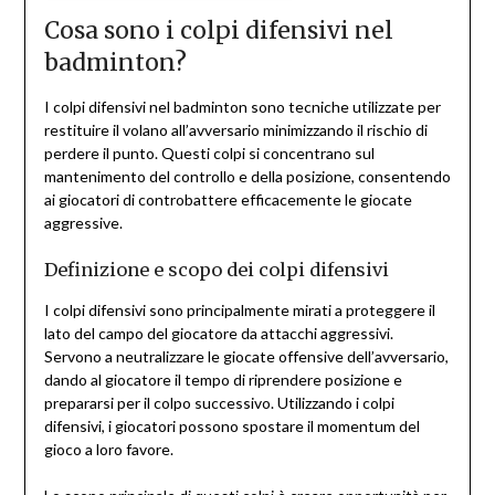
Cosa sono i colpi difensivi nel
badminton?
I colpi difensivi nel badminton sono tecniche utilizzate per
restituire il volano all’avversario minimizzando il rischio di
perdere il punto. Questi colpi si concentrano sul
mantenimento del controllo e della posizione, consentendo
ai giocatori di controbattere efficacemente le giocate
aggressive.
Definizione e scopo dei colpi difensivi
I colpi difensivi sono principalmente mirati a proteggere il
lato del campo del giocatore da attacchi aggressivi.
Servono a neutralizzare le giocate offensive dell’avversario,
dando al giocatore il tempo di riprendere posizione e
prepararsi per il colpo successivo. Utilizzando i colpi
difensivi, i giocatori possono spostare il momentum del
gioco a loro favore.