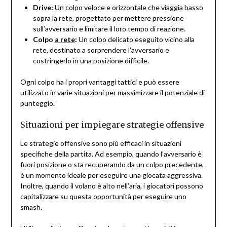
Drive:
Un colpo veloce e orizzontale che viaggia basso
sopra la rete, progettato per mettere pressione
sull’avversario e limitare il loro tempo di reazione.
Colpo
a rete
:
Un colpo delicato eseguito vicino alla
rete, destinato a sorprendere l’avversario e
costringerlo in una posizione difficile.
Ogni colpo ha i propri vantaggi tattici e può essere
utilizzato in varie situazioni per massimizzare il potenziale di
punteggio.
Situazioni per impiegare strategie offensive
Le strategie offensive sono più efficaci in situazioni
specifiche della partita. Ad esempio, quando l’avversario è
fuori posizione o sta recuperando da un colpo precedente,
è un momento ideale per eseguire una giocata aggressiva.
Inoltre, quando il volano è alto nell’aria, i giocatori possono
capitalizzare su questa opportunità per eseguire uno
smash.