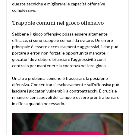
queste tecniche e migliorare le capacità offensive
complessive.
Trappole comuni nel gioco offensivo
Sebbene il gioco offensivo possa essere altamente
efficace, ci sono trappole comuni da evitare. Un errore
principale è essere eccessivamente aggressivi, il che può
portare a errori non forzati e opportunità mancate. I
giocatori dovrebbero bilanciare l’aggressività con il
controllo per mantenere la coerenza nel loro gioco.
Un altro problema comune è trascurare la posizione
difensiva. Concentrarsi esclusivamente sull’offensiva può
lasciare i giocatori vulnerabili a controattacchi. È cruciale
rimanere consapevoli del campo e essere pronti a tornare
in difesa quando necessario.