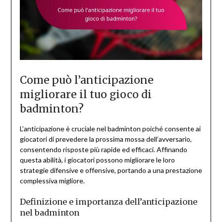
Come può l’anticipazione
migliorare il tuo gioco di
badminton?
L’anticipazione è cruciale nel badminton poiché consente ai
giocatori di prevedere la prossima mossa dell’avversario,
consentendo risposte più rapide ed efficaci. Affinando
questa abilità, i giocatori possono migliorare le loro
strategie difensive e offensive, portando a una prestazione
complessiva migliore.
Definizione e importanza dell’anticipazione
nel badminton