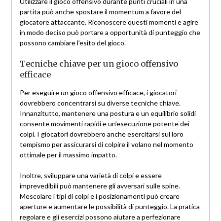
Utilizzare il gioco offensivo durante punti cruciali in una
partita può anche spostare il momentum a favore del
giocatore attaccante. Riconoscere questi momenti e agire
in modo deciso può portare a opportunità di punteggio che
possono cambiare l’esito del gioco.
Tecniche chiave per un gioco offensivo
efficace
Per eseguire un gioco offensivo efficace, i giocatori
dovrebbero concentrarsi su diverse tecniche chiave.
Innanzitutto, mantenere una postura e un equilibrio solidi
consente movimenti rapidi e un’esecuzione potente dei
colpi. I giocatori dovrebbero anche esercitarsi sul loro
tempismo per assicurarsi di colpire il volano nel momento
ottimale per il massimo impatto.
Inoltre, sviluppare una varietà di colpi e essere
imprevedibili può mantenere gli avversari sulle spine.
Mescolare i tipi di colpi e i posizionamenti può creare
aperture e aumentare le possibilità di punteggio. La pratica
regolare e gli esercizi possono aiutare a perfezionare