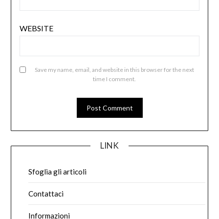
WEBSITE
Save my name, email, and website in this browser for the next
time I comment.
LINK
Sfoglia gli articoli
Contattaci
Informazioni