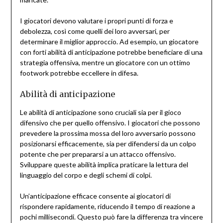
I giocatori devono valutare i propri punti di forza e
debolezza, così come quelli dei loro avversari, per
determinare il miglior approccio. Ad esempio, un giocatore
con forti abilità di anticipazione potrebbe beneficiare di una
strategia offensiva, mentre un giocatore con un ottimo
footwork potrebbe eccellere in difesa.
Abilità di anticipazione
Le abilità di anticipazione sono cruciali sia per il gioco
difensivo che per quello offensivo. I giocatori che possono
prevedere la prossima mossa del loro avversario possono
posizionarsi efficacemente, sia per difendersi da un colpo
potente che per prepararsi a un attacco offensivo.
Sviluppare queste abilità implica praticare la lettura del
linguaggio del corpo e degli schemi di colpi.
Un’anticipazione efficace consente ai giocatori di
rispondere rapidamente, riducendo il tempo di reazione a
pochi millisecondi. Questo può fare la differenza tra vincere